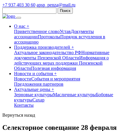
+7 937 403 30 60
apsp_penza@mail.ru
Найти:
О нас +
Приветственное слово
Устав
Документы
ассоциации
Протоколы
Порядок вступления в
ассоциацию
Поддержка производителей +
Актуальное законодательство РФ
Нормативные
документы Пензенской Области
Информация о
действующих мерах поддержки Пензенской
Области
Полезная информация
Новости и события +
Новости
События и мероприятия
Предложения партнеров
Актуальные цены +
Зерновые культуры
Масличные культуры
Бобовые
культуры
Сахар
Контакты
Вернуться назад
Cелекторное совещание 28 февраля