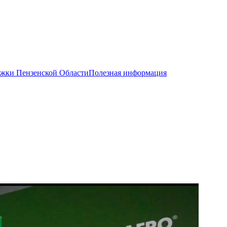
жки Пензенской Области
Полезная информация