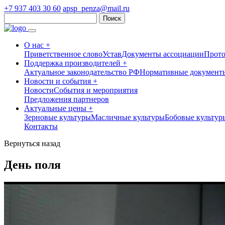
+7 937 403 30 60
apsp_penza@mail.ru
Найти:
О нас +
Приветственное слово
Устав
Документы ассоциации
Прот
Поддержка производителей +
Актуальное законодательство РФ
Нормативные документы
Новости и события +
Новости
События и мероприятия
Предложения партнеров
Актуальные цены +
Зерновые культуры
Масличные культуры
Бобовые культур
Контакты
Вернуться назад
День поля