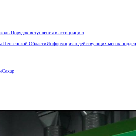
околы
Порядок вступления в ассоциацию
 Пензенской Области
Информация о действующих мерах поддер
ы
Сахар