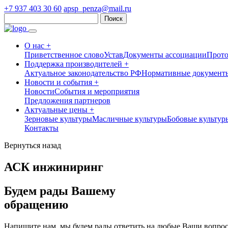
+7 937 403 30 60
apsp_penza@mail.ru
Найти:
О нас +
Приветственное слово
Устав
Документы ассоциации
Прот
Поддержка производителей +
Актуальное законодательство РФ
Нормативные документы
Новости и события +
Новости
События и мероприятия
Предложения партнеров
Актуальные цены +
Зерновые культуры
Масличные культуры
Бобовые культур
Контакты
Вернуться назад
АСК инжиниринг
Будем рады Вашему
обращению
Напишите нам, мы будем рады ответить на любые Ваши вопрос