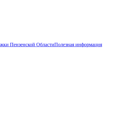
жки Пензенской Области
Полезная информация