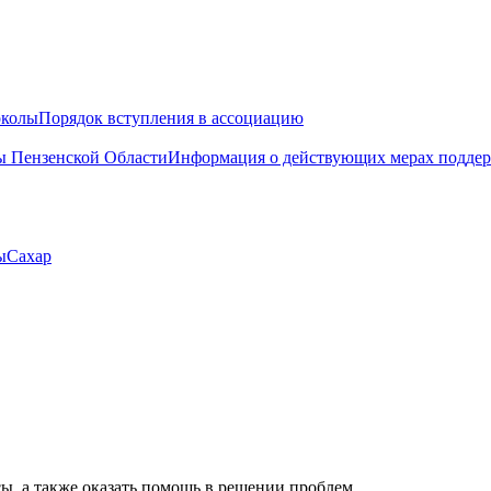
околы
Порядок вступления в ассоциацию
 Пензенской Области
Информация о действующих мерах поддер
ы
Сахар
ы, а также оказать помощь в решении проблем