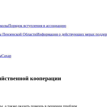
околы
Порядок вступления в ассоциацию
 Пензенской Области
Информация о действующих мерах поддер
ы
Сахар
яйственной кооперации
ы, а также оказать помощь в решении проблем