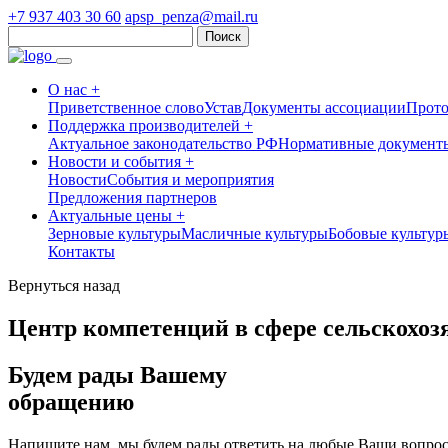
+7 937 403 30 60
apsp_penza@mail.ru
Найти:
О нас +
Приветственное слово
Устав
Документы ассоциации
Прот
Поддержка производителей +
Актуальное законодательство РФ
Нормативные документы
Новости и события +
Новости
События и мероприятия
Предложения партнеров
Актуальные цены +
Зерновые культуры
Масличные культуры
Бобовые культур
Контакты
Вернуться назад
Центр компетенций в сфере сельскохоз
Будем рады Вашему
обращению
Напишите нам, мы будем рады ответить на любые Ваши вопрос