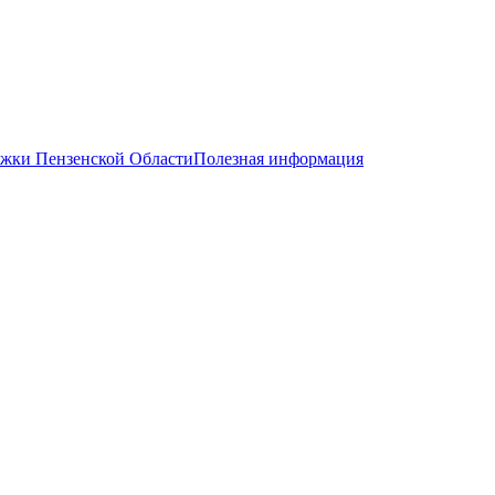
жки Пензенской Области
Полезная информация