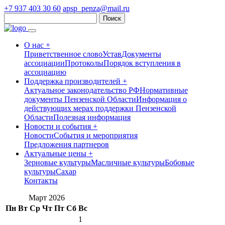
+7 937 403 30 60
apsp_penza@mail.ru
Найти:
О нас +
Приветственное слово
Устав
Документы
ассоциации
Протоколы
Порядок вступления в
ассоциацию
Поддержка производителей +
Актуальное законодательство РФ
Нормативные
документы Пензенской Области
Информация о
действующих мерах поддержки Пензенской
Области
Полезная информация
Новости и события +
Новости
События и мероприятия
Предложения партнеров
Актуальные цены +
Зерновые культуры
Масличные культуры
Бобовые
культуры
Сахар
Контакты
Март 2026
Пн
Вт
Ср
Чт
Пт
Сб
Вс
1