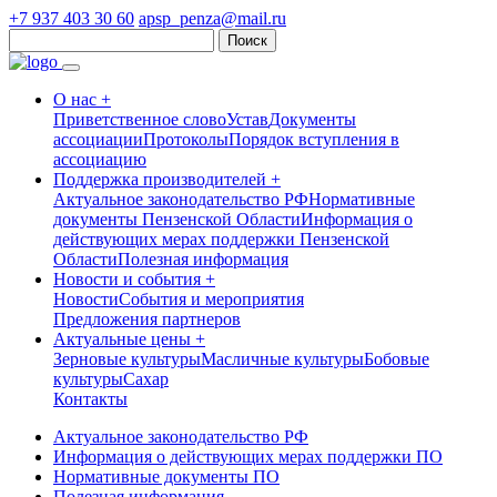
+7 937 403 30 60
apsp_penza@mail.ru
Найти:
О нас +
Приветственное слово
Устав
Документы
ассоциации
Протоколы
Порядок вступления в
ассоциацию
Поддержка производителей +
Актуальное законодательство РФ
Нормативные
документы Пензенской Области
Информация о
действующих мерах поддержки Пензенской
Области
Полезная информация
Новости и события +
Новости
События и мероприятия
Предложения партнеров
Актуальные цены +
Зерновые культуры
Масличные культуры
Бобовые
культуры
Сахар
Контакты
Актуальное законодательство РФ
Информация о действующих мерах поддержки ПО
Нормативные документы ПО
Полезная информация